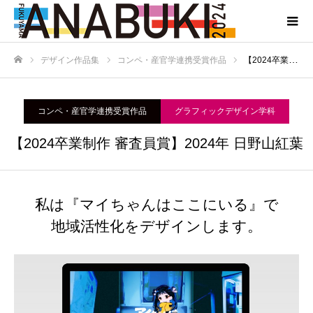
デザイン作品集
コンペ・産官学連携受賞作品
【2024卒業制作 審査員賞】2024年 日野山紅葉
ホーム
コンペ・産官学連携受賞作品
グラフィックデザイン学科
【2024卒業制作 審査員賞】2024年 日野山紅葉
私は『マイちゃんはここにいる』で
地域活性化をデザインします。